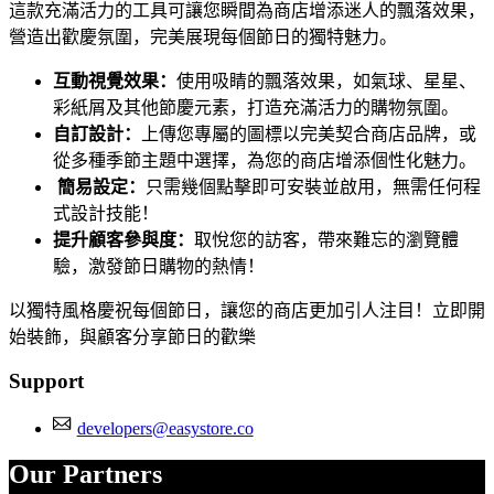
這款充滿活力的工具可讓您瞬間為商店增添迷人的飄落效果，
營造出歡慶氛圍，完美展現每個節日的獨特魅力。
互動視覺效果：
使用吸睛的飄落效果，如氣球、星星、
彩紙屑及其他節慶元素，打造充滿活力的購物氛圍。
自訂設計：
上傳您專屬的圖標以完美契合商店品牌，或
從多種季節主題中選擇，為您的商店增添個性化魅力。
簡易設定：
只需幾個點擊即可安裝並啟用，無需任何程
式設計技能！
提升顧客參與度：
取悅您的訪客，帶來難忘的瀏覽體
驗，激發節日購物的熱情！
以獨特風格慶祝每個節日，讓您的商店更加引人注目！立即開
始裝飾，與顧客分享節日的歡樂
Support
developers@easystore.co
Our Partners