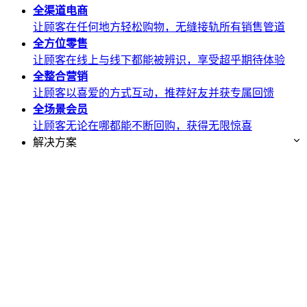
全渠道
电商
让顾客在任何地方轻松购物，无缝接轨所有销售管道
全方位
零售
让顾客在线上与线下都能被辨识，享受超乎期待体验
全整合
营销
让顾客以喜爱的方式互动，推荐好友并获专属回馈
全场景
会员
让顾客无论在哪都能不断回购，获得无限惊喜
解决方案