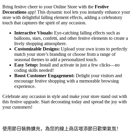
Bring festive cheer to your Online Store with the
Festive
Decorations
app! This dynamic tool lets you instantly enhance your
store with delightful falling element effects, adding a celebratory
touch that captures the spirit of any occasion.
Interactive Visuals:
Eye-catching falling effects such as
balloons, stars, confetti, and other festive elements to create a
lively shopping atmosphere.
Customizable Designs:
Upload your own icons to perfectly
match your store’s branding or choose from a range of
seasonal themes to add a personalized touch.
Easy Setup:
Install and activate in just a few clicks—no
coding skills needed!
Boost Customer Engagement:
Delight your visitors and
encourage festive shopping with a memorable browsing
experience.
Celebrate any occasion in style and make your store stand out with
this festive upgrade. Start decorating today and spread the joy with
your customers!
使用節日裝飾擴充，為您的線上商店增添節日歡樂氣氛！