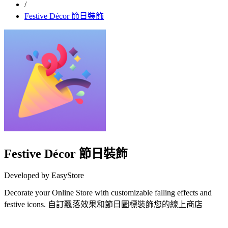
/
Festive Décor 節日裝飾
Festive Décor 節日裝飾
Developed by EasyStore
Decorate your Online Store with customizable falling effects and
festive icons. 自訂飄落效果和節日圖標裝飾您的線上商店
Install this app