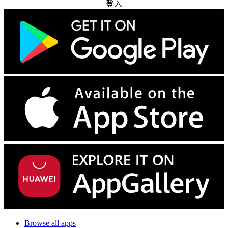
登入
Browse all apps