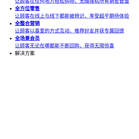
让顾客在任何地方轻松购物，无缝接轨所有销售管道
全方位
零售
让顾客在线上与线下都能被辨识，享受超乎期待体验
全整合
营销
让顾客以喜爱的方式互动，推荐好友并获专属回馈
全场景
会员
让顾客无论在哪都能不断回购，获得无限惊喜
解决方案