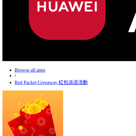
Browse all apps
/
Red Packet Giveaway 紅包派送活動