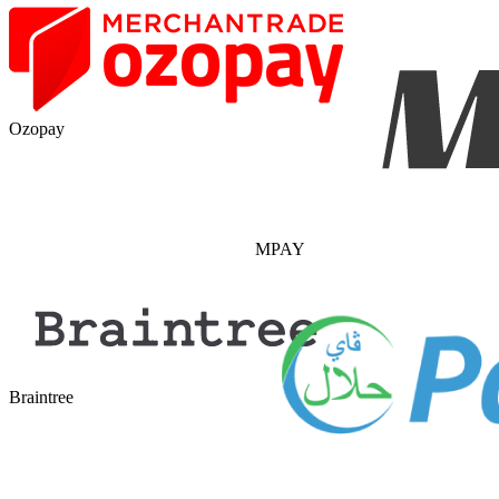
Ozopay
MPAY
Braintree