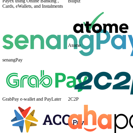
Payex using Online Banking ,
Billplz
Cards, eWallets, and Instalments
Atome
senangPay
GrabPay e-wallet and PayLater
2C2P