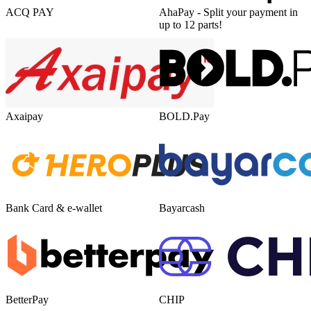
ACQ PAY
AhaPay - Split your payment in
up to 12 parts!
Axaipay
BOLD.Pay
Bank Card & e-wallet
Bayarcash
BetterPay
CHIP