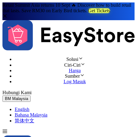
Retail Summit Asia returns 10 Sept 🔥 Discover how to build retail
that lasts. Save RM30 on Early Bird tickets.
Get Tickets
Solusi
Ciri-Ciri
Harga
Sumber
Log Masuk
Hubungi Kami
Cuba Percuma
BM
Malaysia
English
Bahasa Malaysia
简体中文