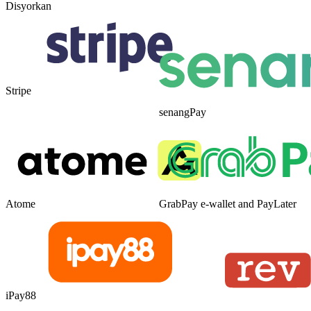
Disyorkan
Stripe
senangPay
Atome
GrabPay e-wallet and PayLater
iPay88