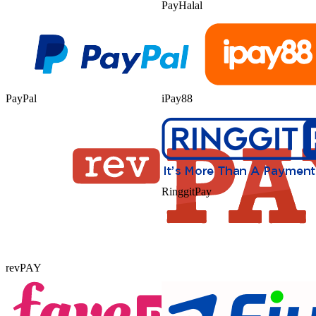
PayHalal
PayPal
iPay88
RinggitPay
revPAY