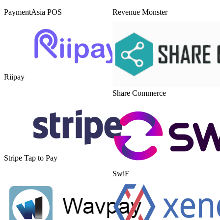
PaymentAsia POS
Revenue Monster
Riipay
Share Commerce
Stripe Tap to Pay
SwiF