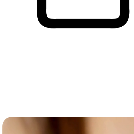
Membeli-Belah Lintas Peranti