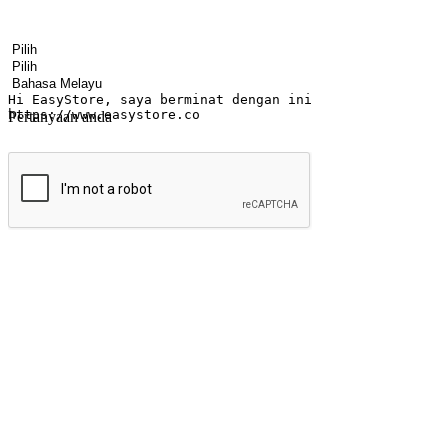
Nama
Nama syarikat
Alamat e-mel
Nombor telefon bimbit
Industri perniagaan
Kedai fizikal
Bahasa pilihan
Pertanyaan anda
Hantar
Menyinari kegembiraan membeli-belah di
Ubah setiap saat menjadi peluang untuk penemuan, sama ada dari me
berbelanja dari mana-mana dan berbelanja melalui laman web atau apl