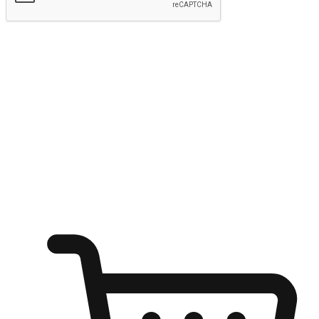
Hantar
Menyinari kegembiraan membeli-belah
di mana sahaja
Ubah setiap saat menjadi peluang untuk penemuan, sama ada dari
meja pejabat, keselesaan sofa, ataupun semasa menunggu kawan di
kedai kopi. Berikan pelanggan kebebasan untuk menjelajah
keinginan berbelanja dari mana-mana dan berbelanja melalui laman
web atau aplikasi mudah alih.