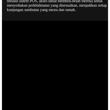
melalui sistem POS, akses tabiat membeli-belah mereka untuk
menyediakan perkhidmatan yang disesuaikan, menjadikan setiap
kunjungan sambutan yang mesra dan ramah.