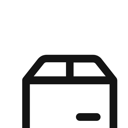
Kuasa pilihan di tangan pelanggan anda dengan pengalaman yang
disesuaikan. Dari fleksibiliti "Beli Dalam Talian, Ambil Di Kedai"
hingga kemudahan "Beli Di Kedai, Hantar Ke Rumah", kami
memastikan setiap aspek pengalaman membeli-belah disesuaikan
untuk memenuhi keperluan mereka.