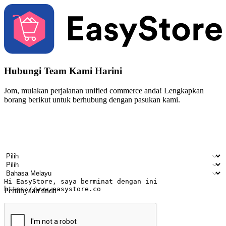
Hubungi Team Kami Harini
Jom, mulakan perjalanan unified commerce anda! Lengkapkan
borang berikut untuk berhubung dengan pasukan kami.
Nama
Nama syarikat
Alamat e-mel
Nombor telefon bimbit
Industri perniagaan
Kedai fizikal
Bahasa pilihan
Pertanyaan anda