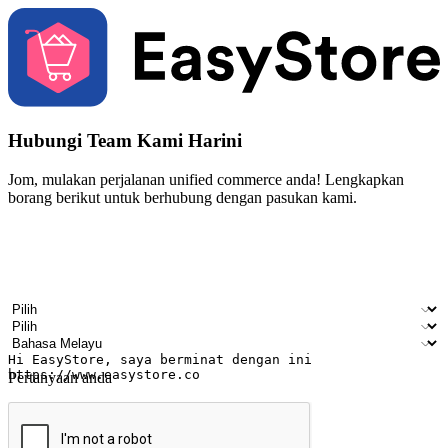
Hubungi Team Kami Harini
Jom, mulakan perjalanan unified commerce anda! Lengkapkan
borang berikut untuk berhubung dengan pasukan kami.
Nama
Nama syarikat
Alamat e-mel
Nombor telefon bimbit
Industri perniagaan
Kedai fizikal
Bahasa pilihan
Pertanyaan anda