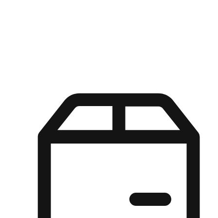
Kuasa pilihan di tangan pelanggan anda dengan pengalaman yang
disesuaikan. Dari fleksibiliti "Beli Dalam Talian, Ambil Di Kedai"
hingga kemudahan "Beli Di Kedai, Hantar Ke Rumah", kami
memastikan setiap aspek pengalaman membeli-belah disesuaikan
untuk memenuhi keperluan mereka.