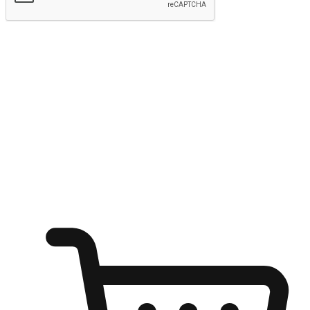
Hantar
Menyinari kegembiraan membeli-belah
di mana sahaja
Ubah setiap saat menjadi peluang untuk penemuan, sama ada dari
meja pejabat, keselesaan sofa, ataupun semasa menunggu kawan di
kedai kopi. Berikan pelanggan kebebasan untuk menjelajah
keinginan berbelanja dari mana-mana dan berbelanja melalui laman
web atau aplikasi mudah alih.