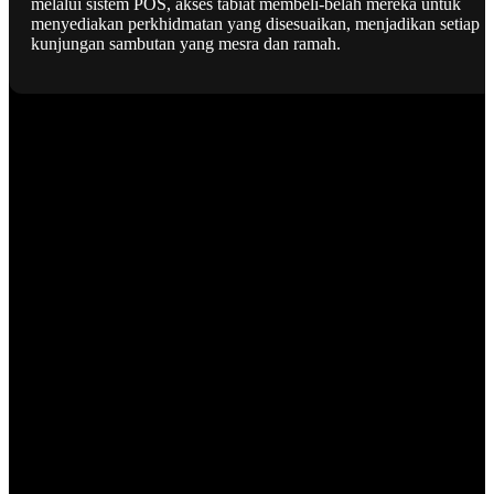
melalui sistem POS, akses tabiat membeli-belah mereka untuk
menyediakan perkhidmatan yang disesuaikan, menjadikan setiap
kunjungan sambutan yang mesra dan ramah.