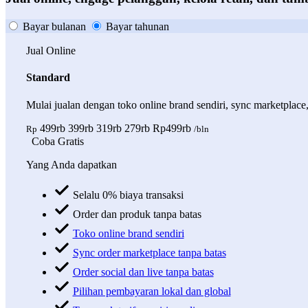
Bayar bulanan
Bayar tahunan
Jual Online
Standard
Mulai jualan dengan toko online brand sendiri, sync marketplace
499rb
399rb
319rb
279rb
Rp499rb
Rp
/bln
Coba Gratis
Yang Anda dapatkan
Selalu 0% biaya transaksi
Order dan produk tanpa batas
Toko online brand sendiri
Sync order marketplace tanpa batas
Order social dan live tanpa batas
Pilihan pembayaran lokal dan global