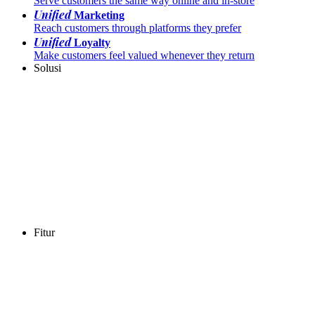
Serve customers the same way online and in-store
Unified
Marketing
Reach customers through platforms they prefer
Unified
Loyalty
Make customers feel valued whenever they return
Solusi
Fitur