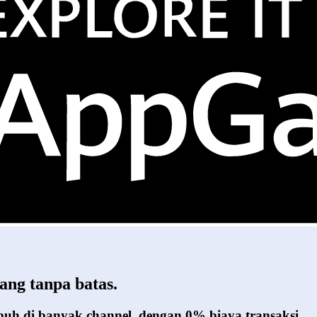
ang tanpa batas.
umbuh di banyak channel, dengan 0% biaya transaksi.