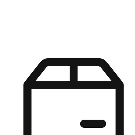
Kuasa pilihan di tangan pelanggan anda dengan pengalaman yang
disesuaikan. Dari fleksibiliti "Beli Dalam Talian, Ambil Di Kedai"
hingga kemudahan "Beli Di Kedai, Hantar Ke Rumah", kami
memastikan setiap aspek pengalaman membeli-belah disesuaikan
untuk memenuhi keperluan mereka.