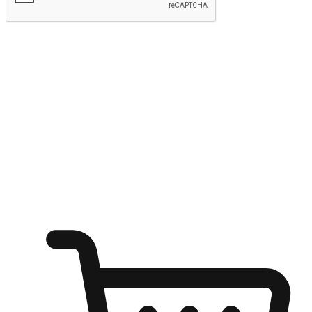
kirim
Menyinari kegembiraan membeli-belah
di mana sahaja
Ubah setiap saat menjadi peluang untuk penemuan, sama ada dari
meja pejabat, keselesaan sofa, ataupun semasa menunggu kawan di
kedai kopi. Berikan pelanggan kebebasan untuk menjelajah
keinginan berbelanja dari mana-mana dan berbelanja melalui laman
web atau aplikasi mudah alih.