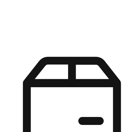
Kuasa pilihan di tangan pelanggan anda dengan pengalaman yang
disesuaikan. Dari fleksibiliti "Beli Dalam Talian, Ambil Di Kedai"
hingga kemudahan "Beli Di Kedai, Hantar Ke Rumah", kami
memastikan setiap aspek pengalaman membeli-belah disesuaikan
untuk memenuhi keperluan mereka.