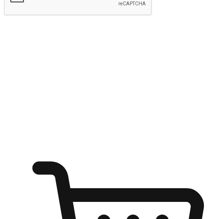
kirim
Menyinari kegembiraan membeli-belah
di mana sahaja
Ubah setiap saat menjadi peluang untuk penemuan, sama ada dari
meja pejabat, keselesaan sofa, ataupun semasa menunggu kawan di
kedai kopi. Berikan pelanggan kebebasan untuk menjelajah
keinginan berbelanja dari mana-mana dan berbelanja melalui laman
web atau aplikasi mudah alih.