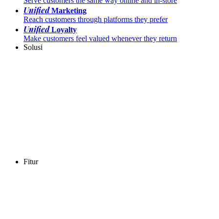
Serve customers the same way online and in-store
Unified
Marketing
Reach customers through platforms they prefer
Unified
Loyalty
Make customers feel valued whenever they return
Solusi
Fitur