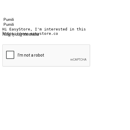
Your name
Pangalan ng kumpanya
Email address
Contact number
Industriya
Bilang ng mga saksakan
Ang iyong mensahe
Isumite
Mag-alab ang saya ng pamimili anumang 
Ibahin ang bawat sandali sa isang pagkakataon para sa pagtuklas, mu
mga customer na sumisid sa kanilang mga gusto sa pamimili mula sa a